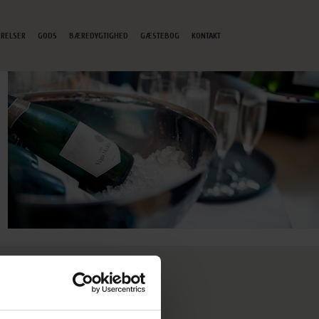
RELSER
GODS
BÆREDYGTIGHED
GÆSTEBOG
KONTAKT
EOVERSIGT
JAGT
GREEN KEY
GAVEKORT