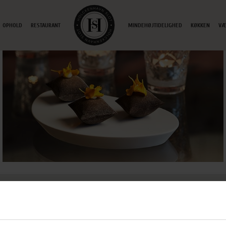
OPHOLD
RESTAURANT
MINDEHØJTIDELIGHED
KØKKEN
VÆ
ETAG
.