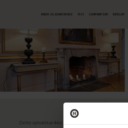
MØDE OG KONFERENCE
FEST
COMPANY DAY
BRYLLUP
NORSK
Dette ophold kan ikke længere bookes, da det er startet