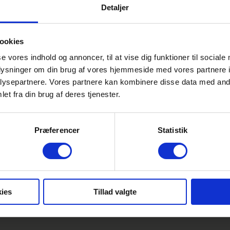
Detaljer
ookies
se vores indhold og annoncer, til at vise dig funktioner til sociale
HAVN SLOT • HOLCKENHAVN 1 • 5800 NYBORG
•
65 31 31 05
•
INFO@HOLCKENH
oplysninger om din brug af vores hjemmeside med vores partnere i
ysepartnere. Vores partnere kan kombinere disse data med andr
et fra din brug af deres tjenester.
Præferencer
Statistik
ies
Tillad valgte