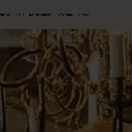
ÆRELSER
GODS
BÆREDYGTIGHED
GÆSTEBOG
KONTAKT
EOVERSIGT
JAGT
GREEN KEY
GAVEKORT