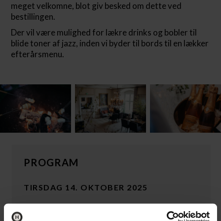
meget velkomne, blot giv besked om dette ved
bestillingen.
Der vil være mulighed for lækre drinks og bobler til
blide toner af jazz, inden vi byder til bords til en lækker
efterårsmenu.
PROGRAM
TIRSDAG 14. OKTOBER 2025
15:00
Ankomst og indlogering på værelser for