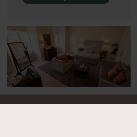
HOLCKENHAVN SLOT • HOLCKENHAVN 1 • 5800 NYBORG
65 31 31 05
INFO@HOLCKENHAVN.DK