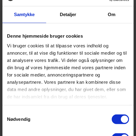
overnattende gæster
Samtykke
Detaljer
Om
15:00-00:00
Baren åbner med mulighed for bobler og lækre
drinks i slottets stuer
Denne hjemmeside bruger cookies
16:00
Vi bruger cookies til at tilpasse vores indhold og
Bål tændes i slotshaven med mulighed for at lave
annoncer, til at vise dig funktioner til sociale medier og til
snobrød og riste skumfiduser
at analysere vores trafik. Vi deler også oplysninger om
din brug af vores hjemmeside med vores partnere inden
18:00
for sociale medier, annonceringspartnere og
3-retters efterårsmenu (Mulighed for 2-retters
analysepartnere. Vores partnere kan kombinere disse
børnemenu samt vegetarisk menu)
data med andre oplysninger, du har givet dem, eller som
de har indsamlet fra din brug af deres tjenester.
ONSDAG 15. OKTOBER 2025
08:00-10:00
Samtykkevalg
Morgenbuffet for overnattende gæster
Nødvendig
10:00