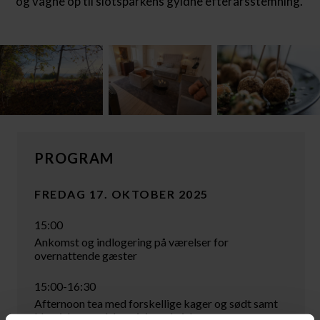
og vågne op til slotsparkens gyldne efterårsstemning.
PROGRAM
FREDAG 17. OKTOBER 2025
15:00
Ankomst og indlogering på værelser for
overnattende gæster
15:00-16:30
Afternoon tea med forskellige kager og sødt samt
klassiske engelske mini sandwiches