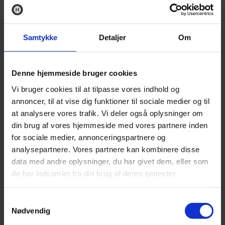
16:30-18:00
Hygge i stuerne og mulighed for omklædning på
Samtykke
Detaljer
Om
værelset
18:00-18:30
Denne hjemmeside bruger cookies
Before dinner drink; Bobler med tilhørende lækre
snacks
Vi bruger cookies til at tilpasse vores indhold og
annoncer, til at vise dig funktioner til sociale medier og til
18:30
at analysere vores trafik. Vi deler også oplysninger om
4-retters middag med afstemt vinmenu – herefter
din brug af vores hjemmeside med vores partnere inden
kaffe og hygge i stuerne
for sociale medier, annonceringspartnere og
analysepartnere. Vores partnere kan kombinere disse
LØRDAG 18. OKTOBER 2025
data med andre oplysninger, du har givet dem, eller som
08:30-10:00
de har indsamlet fra din brug af deres tjenester.
Morgenbuffet for overnattende gæster
Samtykkevalg
10:00
Nødvendig
Udcheckning fra værelser og afrejse