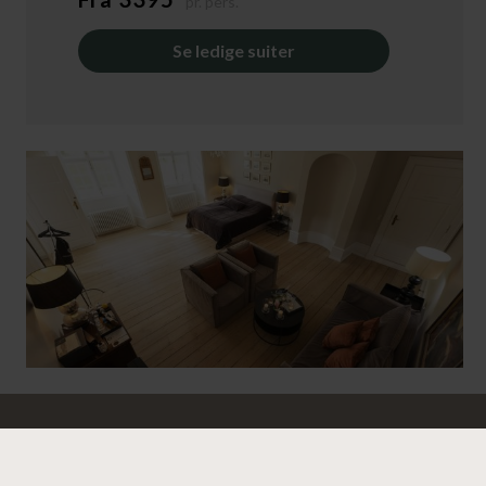
pr. pers.
Se ledige suiter
HOLCKENHAVN SLOT • HOLCKENHAVN 1 • 5800 NYBORG
65 31 31 05