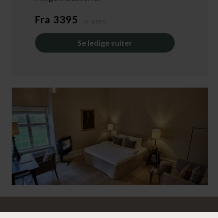
Fra 3395
pr. pers.
Se ledige suiter