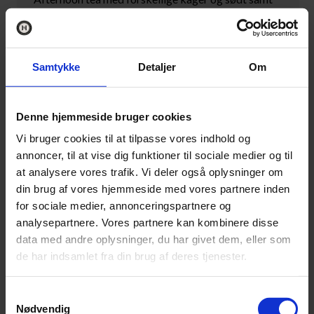
klassiske engelske mini sandwiches
16:30-17:00
Hygge i stuerne og mulighed for omklædning på
Samtykke
Detaljer
Om
værelset
17:00-17:30
Denne hjemmeside bruger cookies
Before dinner drink; Bobler med tilhørende lækre
snacks
Vi bruger cookies til at tilpasse vores indhold og
annoncer, til at vise dig funktioner til sociale medier og til
17:30
at analysere vores trafik. Vi deler også oplysninger om
4-retters middag med afstemt vinmenu. Hvis vejret
din brug af vores hjemmeside med vores partnere inden
tillader det, vil der være Skt. Hans bål, kaffe og
for sociale medier, annonceringspartnere og
hygge ved stranden. Ved dårligt vejr aflyses dette.
analysepartnere. Vores partnere kan kombinere disse
data med andre oplysninger, du har givet dem, eller som
TIRSDAG 24. JUNI 2025
de har indsamlet fra din brug af deres tjenester.
08:30-10:00
Morgenbuffet for overnattende gæster
Samtykkevalg
Nødvendig