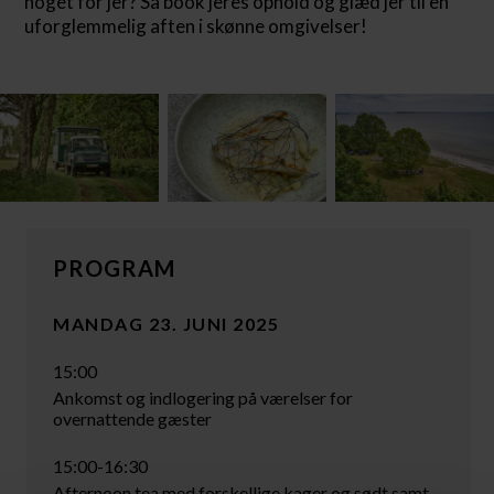
noget for jer? Så book jeres ophold og glæd jer til en
uforglemmelig aften i skønne omgivelser!
PROGRAM
MANDAG 23. JUNI 2025
15:00
Ankomst og indlogering på værelser for
overnattende gæster
15:00-16:30
Afternoon tea med forskellige kager og sødt samt