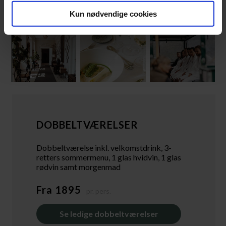
Kun nødvendige cookies
DOBBELTVÆRELSER
Dobbeltværelse inkl. velkomstdrink, 3-
retters sommermenu, 1 glas hvidvin, 1 glas
rødvin samt morgenmad
Fra 1895
pr. pers.
Se ledige dobbeltværelser