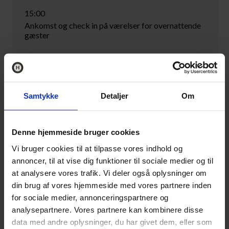
15:00
Ankomst og check in på værelser for overnattende
gæster
15:00-00:00
Baren åbner med mulighed for bobler og
sommerdrinks i slotshaven ved godt vejr
Samtykke
Detaljer
Om
18:00-18:30
Velkomstdrink (bobler)
Denne hjemmeside bruger cookies
18:30
3-retters sommermenu inklusiv 2 glas vin. Efter
Vi bruger cookies til at tilpasse vores indhold og
middagen vil det være muligt at tilkøbe kaffe med
annoncer, til at vise dig funktioner til sociale medier og til
sødt og drinks. Der serveres samme menu
at analysere vores trafik. Vi deler også oplysninger om
mandag/onsdag
din brug af vores hjemmeside med vores partnere inden
for sociale medier, annonceringspartnere og
20:00
analysepartnere. Vores partnere kan kombinere disse
Bål tændes i slotshaven med mulighed for at riste
skumfiduser
data med andre oplysninger, du har givet dem, eller som