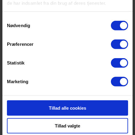
de har indsamlet fra din brug af deres tjenester.
TORSDAG 9. JULI 2026
Samtykkevalg
08:00-10:00
Nødvendig
Morgenbuffet for overnattende gæster
08:15-08:45
Præferencer
Badevognen kører til stranden
10:30
Statistik
Check ud fra værelser og afrejse
Marketing
Tillad alle cookies
Tillad valgte