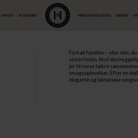
OPHOLD
RESTAURANT
MINDEHØJTIDELIGHED
KØKKEN
VÆ
ETAG
Forkæl familien – eller den, d
vinterferien.
Nyd den hyggelig
jer til vores lækre sæsonmenu
smagsoplevelser. Efter en dejli
elegante og luksuriøse omgivel