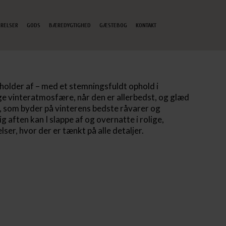
RELSER
GODS
BÆREDYGTIGHED
GÆSTEBOG
KONTAKT
EOVERSIGT
JAGT
GREEN KEY
GAVEKORT
u holder af – med et stemningsfuldt ophold i
e vinteratmosfære, når den er allerbedst, og glæd
, som byder på vinterens bedste råvarer og
g aften kan I slappe af og overnatte i rolige,
ser, hvor der er tænkt på alle detaljer.