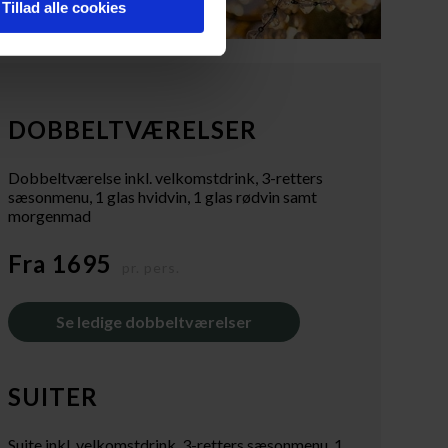
Tillad alle cookies
DOBBELTVÆRELSER
Dobbeltværelse inkl. velkomstdrink, 3-retters
sæsonmenu, 1 glas hvidvin, 1 glas rødvin samt
morgenmad
Fra 1695
pr. pers.
Se ledige dobbeltværelser
SUITER
Suite inkl. velkomstdrink, 3-retters sæsonmenu, 1