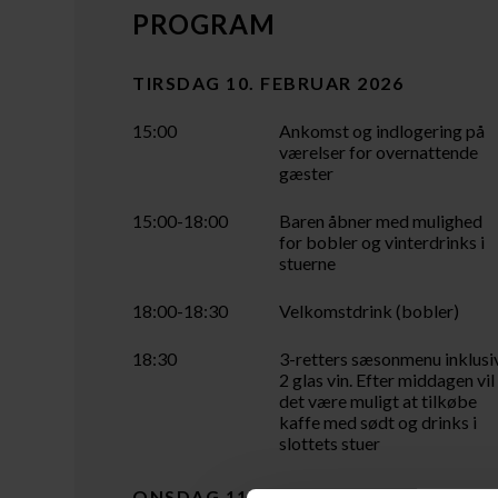
PROGRAM
TIRSDAG 10. FEBRUAR 2026
15:00
Ankomst og indlogering på
værelser for overnattende
gæster
15:00-18:00
Baren åbner med mulighed
for bobler og vinterdrinks i
stuerne
18:00-18:30
Velkomstdrink (bobler)
18:30
3-retters sæsonmenu inklusi
2 glas vin. Efter middagen vil
det være muligt at tilkøbe
kaffe med sødt og drinks i
slottets stuer
ONSDAG 11. FEBRUAR 2026