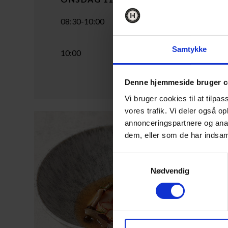
08:30-10:00
Morgenbuffet for
overnattende gæster
Samtykke
10:00
Check ud fra værelser og
afrejse
Denne hjemmeside bruger c
Vi bruger cookies til at tilpas
vores trafik. Vi deler også 
annonceringspartnere og anal
dem, eller som de har indsaml
Samtykkevalg
Nødvendig