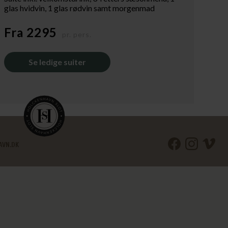
glas hvidvin, 1 glas rødvin samt morgenmad
Fra 2295
pr. pers.
Se ledige suiter
AVN.DK